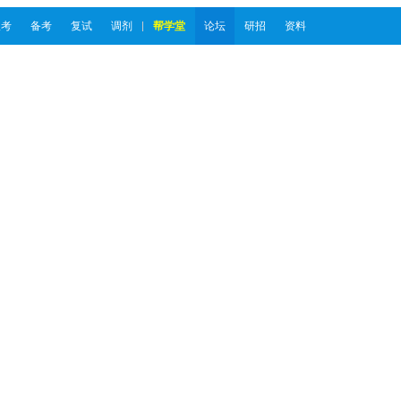
报考
备考
复试
调剂
帮学堂
论坛
研招
资料