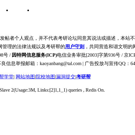
发帖者个人观点，并不代表考研论坛同意其说法或描述，本站不
网管理的法律法规以及考研帮的
用户守则
，共同营造和谐文明的
8号 /
因特网信息服务(ICP)
电信业务审批[2003]字第936号 / 京ICP
良信息举报邮箱：kaoyanbang@tal.com | 广告投放与宣传QQ：649
帮学堂
|
网站地图
|
院校地图
|
漏洞提交
|
考研帮
 Slave 2(Usage:3M, Links:[2]1,1_1) queries , Redis On.