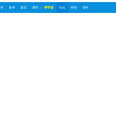
报考
备考
复试
调剂
帮学堂
论坛
研招
资料