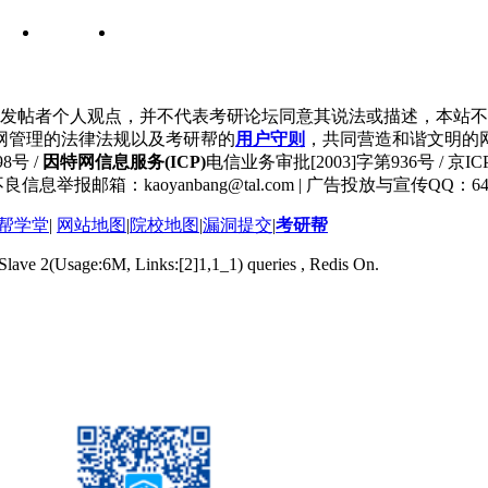
发帖者个人观点，并不代表考研论坛同意其说法或描述，本站不
网管理的法律法规以及考研帮的
用户守则
，共同营造和谐文明的
8号 /
因特网信息服务(ICP)
电信业务审批[2003]字第936号 / 京ICP
良信息举报邮箱：kaoyanbang@tal.com | 广告投放与宣传QQ：649
帮学堂
|
网站地图
|
院校地图
|
漏洞提交
|
考研帮
 Slave 2(Usage:6M, Links:[2]1,1_1) queries , Redis On.