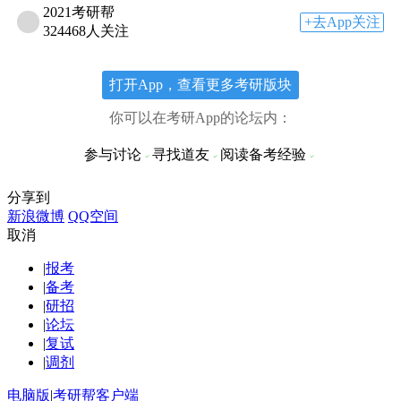
2021考研帮
+去App关注
324468人关注
打开App，查看更多考研版块
你可以在考研App的论坛内：
参与讨论
寻找道友
阅读备考经验
分享到
新浪微博
QQ空间
取消
|
报考
|
备考
|
研招
|
论坛
|
复试
|
调剂
电脑版
|
考研帮客户端