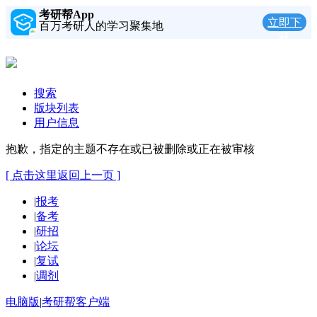
考研帮App
立即下
百万考研人的学习聚集地
载
搜索
版块列表
用户信息
抱歉，指定的主题不存在或已被删除或正在被审核
[ 点击这里返回上一页 ]
|
报考
|
备考
|
研招
|
论坛
|
复试
|
调剂
电脑版
|
考研帮客户端