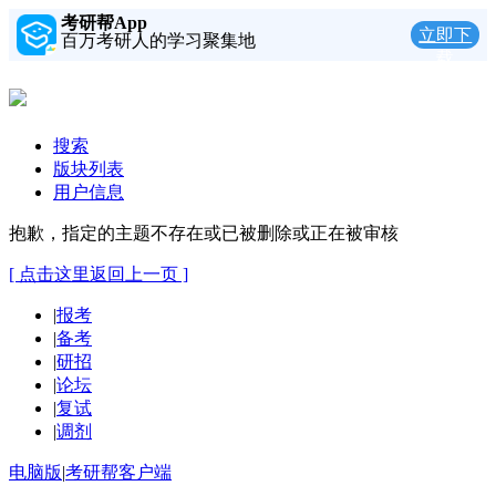
考研帮App
立即下
百万考研人的学习聚集地
载
搜索
版块列表
用户信息
抱歉，指定的主题不存在或已被删除或正在被审核
[ 点击这里返回上一页 ]
|
报考
|
备考
|
研招
|
论坛
|
复试
|
调剂
电脑版
|
考研帮客户端