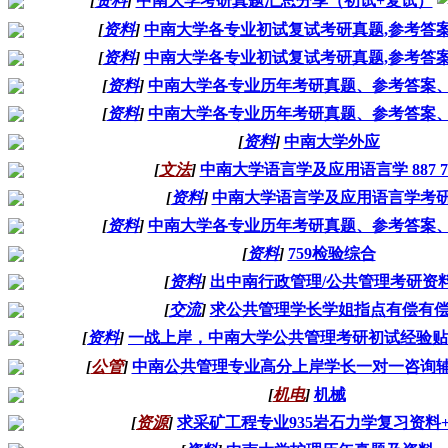
[
资料
]
中南大学考研真题汇总分享（初试+复试）
[
资料
]
中南大学各专业初试复试考研真题,参考答案
[
资料
]
中南大学各专业初试复试考研真题,参考答案
[
资料
]
中南大学各专业历年考研真题、参考答案
[
资料
]
中南大学各专业历年考研真题、参考答案
[
资料
]
中南大学外应
[
文法
]
中南大学语言学及应用语言学 887 7
[
资料
]
中南大学语言学及应用语言学考
[
资料
]
中南大学各专业历年考研真题、参考答案
[
资料
]
759检验综合
[
资料
]
出中南行政管理/公共管理考研资
[
交流
]
求公共管理学长学姐指点有偿有
[
资料
]
一战上岸，中南大学公共管理考研初试经验贴
[
公管
]
中南公共管理专业高分上岸学长一对一咨询
[
机电
]
机械
[
资源
]
求采矿工程专业935岩石力学复习资料