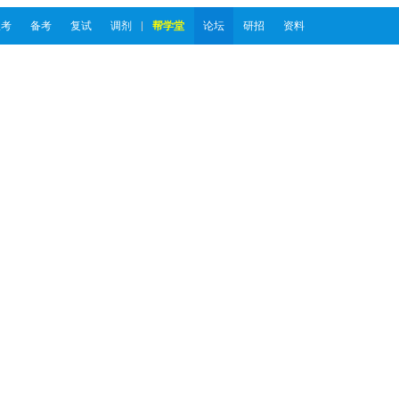
报考
备考
复试
调剂
帮学堂
论坛
研招
资料