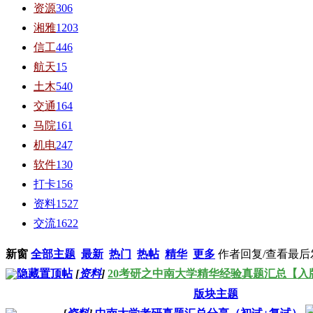
资源
306
湘雅
1203
信工
446
航天
15
土木
540
交通
164
马院
161
机电
247
软件
130
打卡
156
资料
1527
交流
1622
新窗
全部主题
最新
热门
热帖
精华
更多
作者
回复/查看
最后
隐藏置顶帖
[
资料
]
20考研之中南大学精华经验真题汇总【入
版块主题