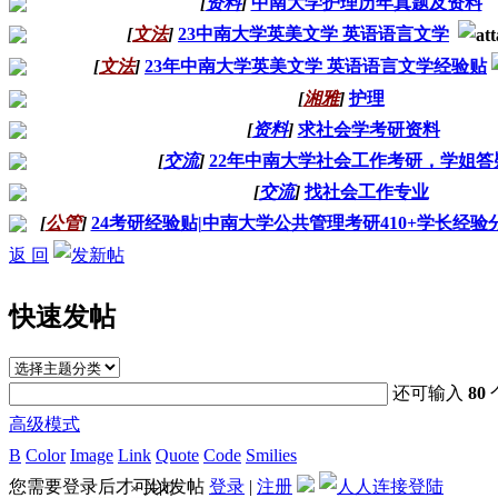
[
资料
]
中南大学护理历年真题及资料
[
文法
]
23中南大学英美文学 英语语言文学
[
文法
]
23年中南大学英美文学 英语语言文学经验贴
[
湘雅
]
护理
[
资料
]
求社会学考研资料
[
交流
]
22年中南大学社会工作考研，学姐答
[
交流
]
找社会工作专业
[
公管
]
24考研经验贴|中南大学公共管理考研410+学长经验
返 回
快速发帖
还可输入
80
高级模式
B
Color
Image
Link
Quote
Code
Smilies
您需要登录后才可以发帖
登录
|
注册
× 关闭