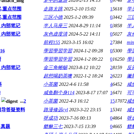
梦中的遨游
2026-2-13 14:13
0
9748
梦
,重点范围
走路太跳
2025-2-10 15:02
1
5618
学员
,重点范围
三区小德
2025-1-2 09:39
0
3442
三
、内部笔记
半人马座三
2024-8-29 11:14
0
3858
半
、内部笔记
灰色虚度清
2024-5-22 14:11
0
5027
灰
前程155
2023-3-15 16:02
2
7384
min
16
學習學習学習
2024-1-2 09:28
0
5300
學
研
學習學習学習
2024-1-2 09:22
0
16250
學
、内部笔记
金三角蜥蜴
2023-8-12 10:22
2
8159
反
超想喝奶茶噢
2022-1-2 18:24
2
6223
撇
料
小茶菌
2022-4-6 11:58
4
6452
咸
偿
咸鱼翻个身114
2023-8-17 17:07
1
6471
可
...
2
小茶菌
2022-4-3 16:12
15
17072
咸
辅导答疑资料
路漫修远cyl
2023-3-22 23:15
1
5341
咸
呀成功
2023-7-16 00:13
0
4864
呀
+真题
貔貅三七
2023-7-15 13:39
0
4665
貔