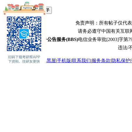
本版积分规则
发表帖子
免责声明：所有帖子仅代表
请务必遵守中国有关互联
电子公告服务(BBS)
电信业务审批[2003]字第79
违法/不
关于我们
|
商务合作
|
小黑屋
|
手机版
|
联系我们
|
服务条款
|
隐私保护
|
GMT+8, 2026-8-7 07:12
, Processed in 0.054632 second(s), Total 6,
Powered by
Discuz!
© 2001-2017
考研
Inc.
返回顶部
返回版块