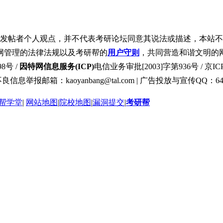
发帖者个人观点，并不代表考研论坛同意其说法或描述，本站不
网管理的法律法规以及考研帮的
用户守则
，共同营造和谐文明的
8号 /
因特网信息服务(ICP)
电信业务审批[2003]字第936号 / 京ICP
良信息举报邮箱：kaoyanbang@tal.com | 广告投放与宣传QQ：649
帮学堂
|
网站地图
|
院校地图
|
漏洞提交
|
考研帮
 Slave 7(Usage:3.75M, Links:[2]1,1_1) queries , Redis On.