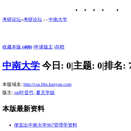
考研论坛
»
考研论坛
›
›
中南大学
收藏本版
(
400
)
|
申请版主
|
存档
中南大学
今日:
0
|
主题:
0
|
排名:
本版域名:
http://csu.bbs.kaoyan.com
版主:
zgj叶音竹
,
夏天学姐
本版最新资料
便宜出中南大学967管理学资料