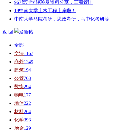
967管理学经验及资料分享，工商管理
19中南大学土木工程上岸啦！
中南大学马院考研，思政考研，马中化考研等
返 回
全部
文法
1167
商外
1249
建筑
194
公管
763
数统
294
物电
177
地信
222
材料
264
化学
393
冶金
129