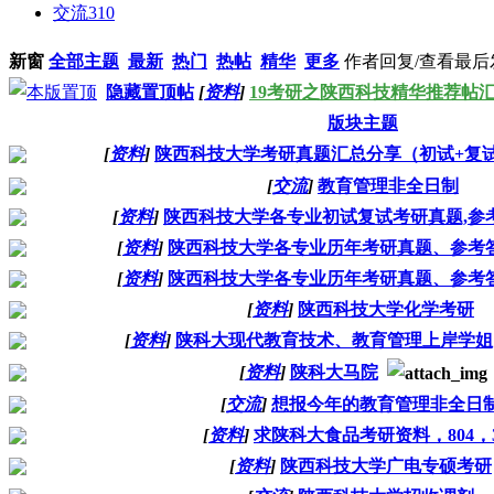
交流
310
新窗
全部主题
最新
热门
热帖
精华
更多
作者
回复/查看
最后
隐藏置顶帖
[
资料
]
19考研之陕西科技精华推荐帖
版块主题
[
资料
]
陕西科技大学考研真题汇总分享（初试+复
[
交流
]
教育管理非全日制
[
资料
]
陕西科技大学各专业初试复试考研真题,参
[
资料
]
陕西科技大学各专业历年考研真题、参考
[
资料
]
陕西科技大学各专业历年考研真题、参考
[
资料
]
陕西科技大学化学考研
[
资料
]
陕科大现代教育技术、教育管理上岸学姐
[
资料
]
陕科大马院
[
交流
]
想报今年的教育管理非全日
[
资料
]
求陕科大食品考研资料，804，3
[
资料
]
陕西科技大学广电专硕考研