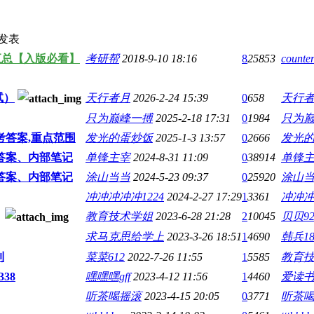
发表
汇总【入版必看】
考研帮
2018-9-10 18:16
8
25853
count
试）
天行者月
2026-2-24 15:39
0
658
天行
只为巅峰一搏
2025-2-18 17:31
0
1984
只为
考答案,重点范围
发光的蛋炒饭
2025-1-3 13:57
0
2666
发光
答案、内部笔记
单锋主宰
2024-8-31 11:09
0
38914
单锋
答案、内部笔记
涂山当当
2024-5-23 09:37
0
25920
涂山
冲冲冲冲冲1224
2024-2-27 17:29
1
3361
冲冲冲
教育技术学姐
2023-6-28 21:28
2
10045
贝贝92
求马克思给学上
2023-3-26 18:51
1
4690
韩兵18
制
菜菜612
2022-7-26 11:55
1
5585
教育
38
嘿嘿嘿gff
2023-4-12 11:56
1
4460
爱读
听茶喝摇滚
2023-4-15 20:05
0
3771
听茶