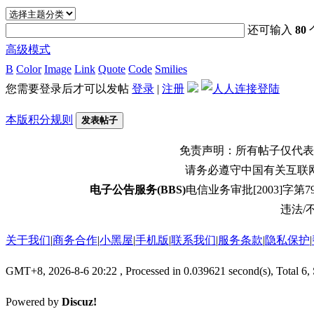
还可输入
80
高级模式
B
Color
Image
Link
Quote
Code
Smilies
您需要登录后才可以发帖
登录
|
注册
本版积分规则
发表帖子
免责声明：所有帖子仅代表
请务必遵守中国有关互联
电子公告服务(BBS)
电信业务审批[2003]字第79
违法/不
关于我们
|
商务合作
|
小黑屋
|
手机版
|
联系我们
|
服务条款
|
隐私保护
|
GMT+8, 2026-8-6 20:22
, Processed in 0.039621 second(s), Total 6,
Powered by
Discuz!