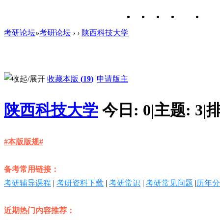
考研论坛
»
考研论坛
›
›
陕西科技大学
收藏本版
(
19
)
|
申请版主
陕西科技大学
今日:
0
|
主题:
3
|
排
#本版版规#
备考常用链接：
考研辅导课程
|
考研资料下载
|
考研常识
|
考研常见问题
|
历年分
近期热门内容推荐：