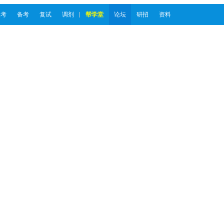
报考
备考
复试
调剂
帮学堂
论坛
研招
资料