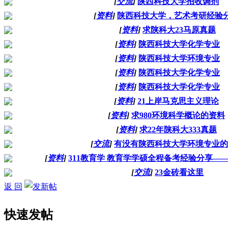
[
交流
]
陕西科技大学招收调剂
[
资料
]
陕西科技大学，艺术考研经验
[
资料
]
求陕科大23马原真题
[
资料
]
陕西科技大学化学专业
[
资料
]
陕西科技大学环境专业
[
资料
]
陕西科技大学化学专业
[
资料
]
陕西科技大学化学专业
[
资料
]
21上岸马克思主义理论
[
资料
]
求980环境科学概论的资料
[
资料
]
求22年陕科大333真题
[
交流
]
有没有陕西科技大学环境专业的
[
资料
]
311教育学 教育学学硕全程备考经验分享—
[
交流
]
23金砖看这里
返 回
快速发帖