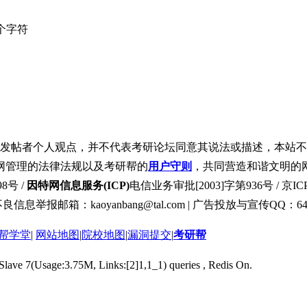
个字符
发帖者个人观点，并不代表考研论坛同意其说法或描述，本站不
网管理的法律法规以及考研帮的
用户守则
，共同营造和谐文明的
8号 /
因特网信息服务(ICP)
电信业务审批[2003]字第936号 / 京ICP
良信息举报邮箱：kaoyanbang@tal.com | 广告投放与宣传QQ：649
帮学堂
|
网站地图
|
院校地图
|
漏洞提交
|
考研帮
 Slave 7(Usage:3.75M, Links:[2]1,1_1) queries , Redis On.