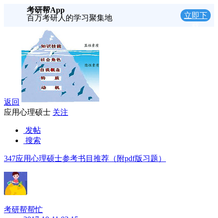
考研帮App
立即下
百万考研人的学习聚集地
载
返回
应用心理硕士
关注
发帖
搜索
347应用心理硕士参考书目推荐（附pdf版习题）
考研帮帮忙