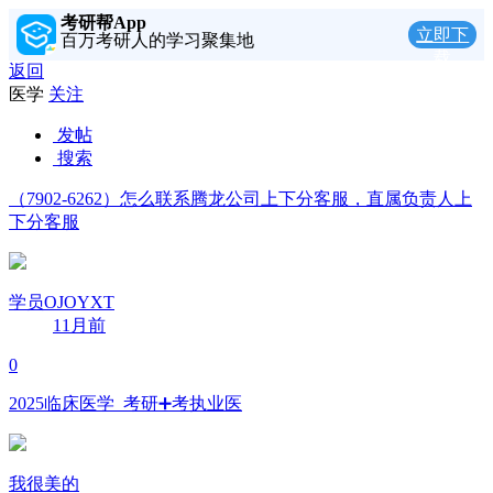
考研帮App
立即下
百万考研人的学习聚集地
载
返回
医学
关注
发帖
搜索
（7902-6262）怎么联系腾龙公司上下分客服，直属负责人上
下分客服
学员OJOYXT
11月前
0
2025临床医学 ️ 考研➕考执业医
我很美的