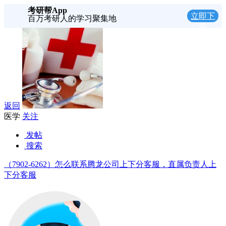
考研帮App
立即下
百万考研人的学习聚集地
载
返回
医学
关注
发帖
搜索
（7902-6262）怎么联系腾龙公司上下分客服，直属负责人上
下分客服