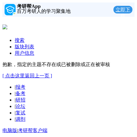
考研帮App
立即下
百万考研人的学习聚集地
载
搜索
版块列表
用户信息
抱歉，指定的主题不存在或已被删除或正在被审核
[ 点击这里返回上一页 ]
|
报考
|
备考
|
研招
|
论坛
|
复试
|
调剂
电脑版
|
考研帮客户端