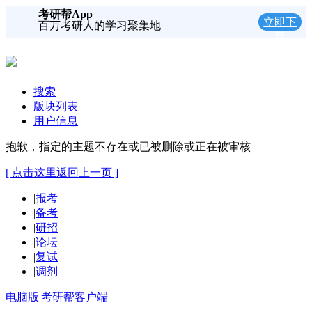
考研帮App
立即下
百万考研人的学习聚集地
载
搜索
版块列表
用户信息
抱歉，指定的主题不存在或已被删除或正在被审核
[ 点击这里返回上一页 ]
|
报考
|
备考
|
研招
|
论坛
|
复试
|
调剂
电脑版
|
考研帮客户端