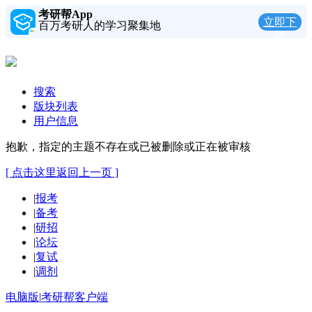
考研帮App
立即下
百万考研人的学习聚集地
载
搜索
版块列表
用户信息
抱歉，指定的主题不存在或已被删除或正在被审核
[ 点击这里返回上一页 ]
|
报考
|
备考
|
研招
|
论坛
|
复试
|
调剂
电脑版
|
考研帮客户端