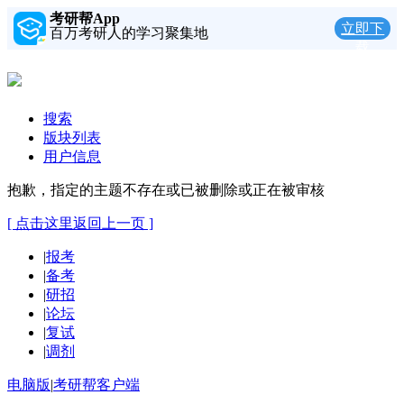
考研帮App
立即下
百万考研人的学习聚集地
载
搜索
版块列表
用户信息
抱歉，指定的主题不存在或已被删除或正在被审核
[ 点击这里返回上一页 ]
|
报考
|
备考
|
研招
|
论坛
|
复试
|
调剂
电脑版
|
考研帮客户端