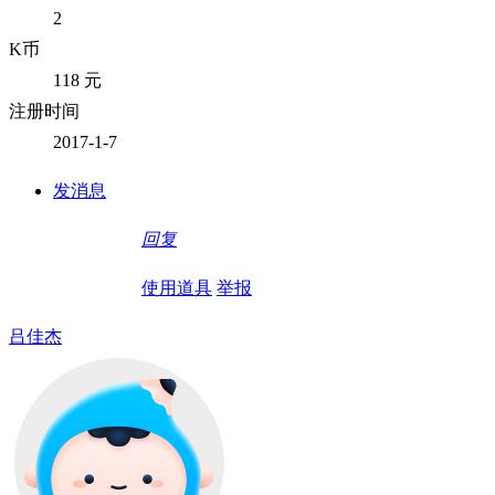
2
K币
118 元
注册时间
2017-1-7
发消息
回复
使用道具
举报
吕佳杰