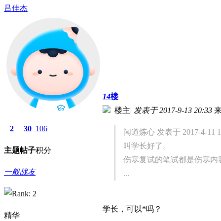
吕佳杰
14
楼
楼主
|
发表于 2017-9-13 20:33
2
30
106
闻道炼心 发表于 2017-4-11 10
叫学长好了。
主题
帖子
积分
伤寒复试的笔试都是伤寒内容
一般战友
...
学长，可以*吗？
精华