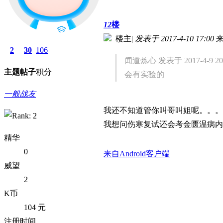
12
楼
楼主
|
发表于 2017-4-10 17:00
2
30
106
闻道炼心 发表于 2017-4-9 20
主题
帖子
积分
会有实验的
一般战友
我还不知道管你叫哥叫姐呢。。。
我想问伤寒复试还会考金匮温病内
精华
0
来自Android客户端
威望
2
K币
104 元
注册时间