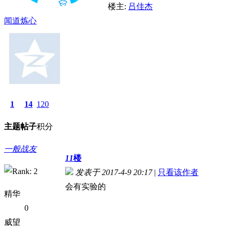
楼主:
吕佳杰
闻道炼心
1
14
120
主题
帖子
积分
一般战友
11
楼
发表于 2017-4-9 20:17
|
只看该作者
会有实验的
精华
0
威望