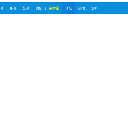
报考
备考
复试
调剂
帮学堂
论坛
研招
资料