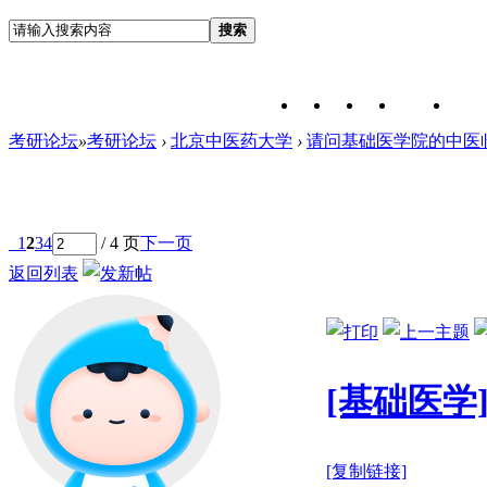
搜索
考研论坛
»
考研论坛
›
北京中医药大学
›
请问基础医学院的中医临
1
2
3
4
/ 4 页
下一页
返回列表
[基础医学
[复制链接]