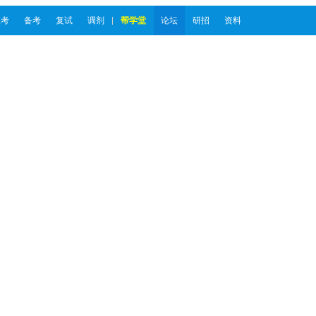
报考
备考
复试
调剂
帮学堂
论坛
研招
资料