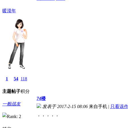
暖漠年
1
54
118
主题
帖子
积分
74
楼
一般战友
发表于 2017-2-15 08:06
来自手机
|
只看该
，，，，，