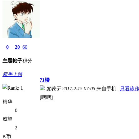
0
20
60
主题
帖子
积分
新手上路
71
楼
发表于 2017-2-15 07:05
来自手机
|
只看该
[嘿嘿]
精华
0
威望
2
K币