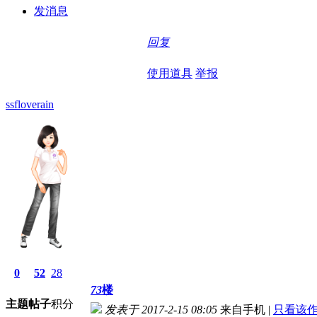
发消息
回复
使用道具
举报
ssfloverain
0
52
28
73
楼
主题
帖子
积分
发表于 2017-2-15 08:05
来自手机
|
只看该