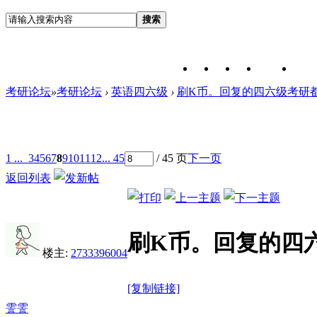
搜索
考研论坛
»
考研论坛
›
英语四六级
›
刷K币。回复的四六级考研
1 ...
3
4
5
6
7
8
9
10
11
12
... 45
/ 45 页
下一页
返回列表
刷K币。回复的四
楼主:
2733396004
[复制链接]
霅霅