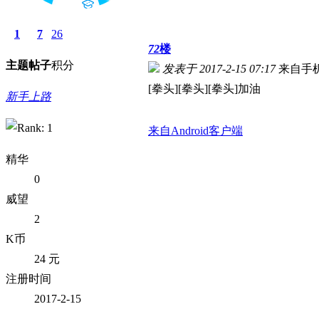
1
7
26
72
楼
主题
帖子
积分
发表于 2017-2-15 07:17
来自手
[拳头][拳头][拳头]加油
新手上路
来自Android客户端
精华
0
威望
2
K币
24 元
注册时间
2017-2-15