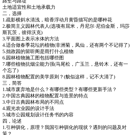
路堑与路堤
土地适宜性和土地承载力
二，选择
1.疏影横斜水清浅，暗香浮动月黄昏描写的是哪种花
2.极简主义园林代表人(选项有屈米，丹尼尔·尼伯金斯，玛莎
斯瓦茨，彼得沃克)
3.平面图上表示水体的方法
4.适合做春季花坛的植物(非洲菊，凤仙，还有两个不记得了)
5.拙政园的留听阁是雨打什么植物
6.园林植物施工图包括哪些图
7.哪些植物抗烟尘能力强(马尾松，广玉兰，悬铃木，还有一
个忘了)
8.园林植物配置的美学原则？(貌似这样，记不大清了)
三，简答
1.城市废弃地是什么？有哪些类型？有哪些更新手法？
2.中国古典园林的植物配置与造景的特点
3.中日古典园林布局的不同点
4.观光农业园的设计手法
5.城市公园规划设计任务书的内容
四，论述
1.引种驯化，原理？我国引种驯化的现状？遇到的问题及对
策？