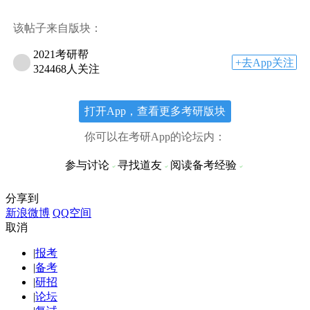
该帖子来自版块：
2021考研帮
+去App关注
324468人关注
打开App，查看更多考研版块
你可以在考研App的论坛内：
参与讨论
寻找道友
阅读备考经验
分享到
新浪微博
QQ空间
取消
|
报考
|
备考
|
研招
|
论坛