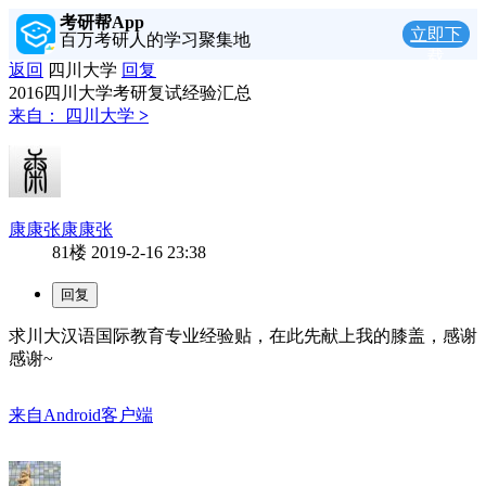
考研帮App
立即下
百万考研人的学习聚集地
载
返回
四川大学
回复
2016四川大学考研复试经验汇总
来自：
四川大学
>
康康张康康张
81楼
2019-2-16 23:38
求川大汉语国际教育专业经验贴，在此先献上我的膝盖，感谢
感谢~
来自Android客户端