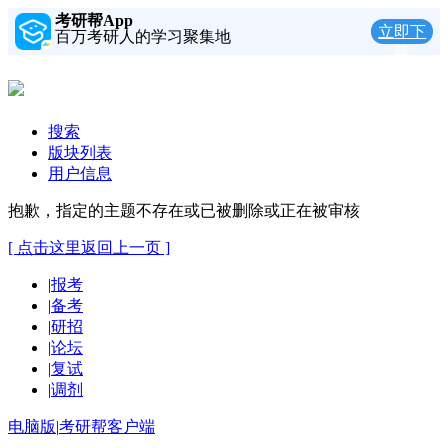
考研帮App
立即下
百万考研人的学习聚集地
载
搜索
版块列表
用户信息
抱歉，指定的主题不存在或已被删除或正在被审核
[ 点击这里返回上一页 ]
|
报考
|
备考
|
研招
|
论坛
|
复试
|
调剂
电脑版
|
考研帮客户端