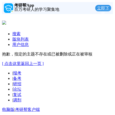
考研帮App
立即下
百万考研人的学习聚集地
载
搜索
版块列表
用户信息
抱歉，指定的主题不存在或已被删除或正在被审核
[ 点击这里返回上一页 ]
|
报考
|
备考
|
研招
|
论坛
|
复试
|
调剂
电脑版
|
考研帮客户端