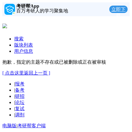
考研帮App
立即下
百万考研人的学习聚集地
载
搜索
版块列表
用户信息
抱歉，指定的主题不存在或已被删除或正在被审核
[ 点击这里返回上一页 ]
|
报考
|
备考
|
研招
|
论坛
|
复试
|
调剂
电脑版
|
考研帮客户端