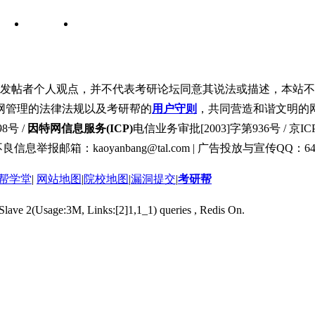
发帖者个人观点，并不代表考研论坛同意其说法或描述，本站不
网管理的法律法规以及考研帮的
用户守则
，共同营造和谐文明的
8号 /
因特网信息服务(ICP)
电信业务审批[2003]字第936号 / 京ICP
良信息举报邮箱：kaoyanbang@tal.com | 广告投放与宣传QQ：649
帮学堂
|
网站地图
|
院校地图
|
漏洞提交
|
考研帮
 Slave 2(Usage:3M, Links:[2]1,1_1) queries , Redis On.