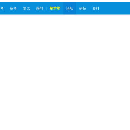
报考
备考
复试
调剂
帮学堂
论坛
研招
资料