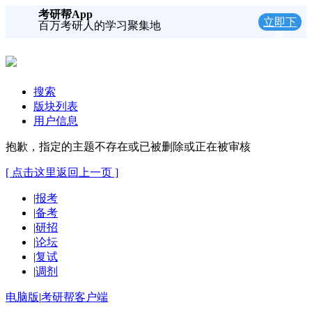
考研帮App
立即下
百万考研人的学习聚集地
载
搜索
版块列表
用户信息
抱歉，指定的主题不存在或已被删除或正在被审核
[ 点击这里返回上一页 ]
|
报考
|
备考
|
研招
|
论坛
|
复试
|
调剂
电脑版
|
考研帮客户端