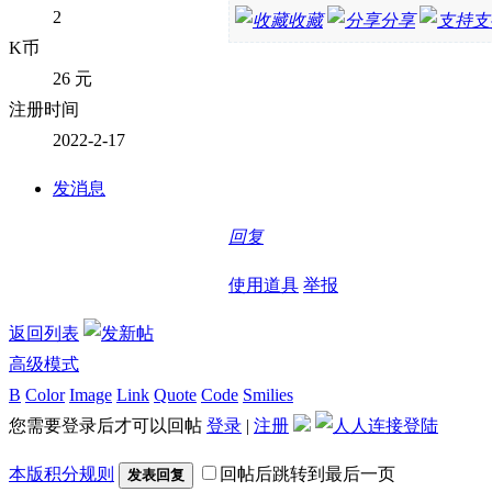
2
收藏
分享
支
K币
26 元
注册时间
2022-2-17
发消息
回复
使用道具
举报
返回列表
高级模式
B
Color
Image
Link
Quote
Code
Smilies
您需要登录后才可以回帖
登录
|
注册
本版积分规则
回帖后跳转到最后一页
发表回复