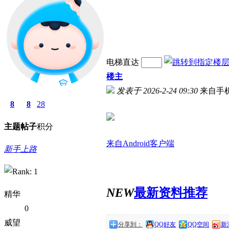
电梯直达
楼主
发表于 2026-2-24 09:30
来自手
8
8
28
主题
帖子
积分
来自Android客户端
新手上路
NEW
最新资料推荐
精华
0
威望
分享到：
QQ好友
QQ空间
新