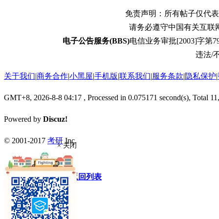
免责声明：所有帖子仅代表
请务必遵守中国有关互联
电子公告服务(BBS)
电信业务审批[2003]字第79
违法/不
关于我们
|
商务合作
|
小黑屋
|
手机版
|
联系我们
|
服务条款
|
隐私保护
|
GMT+8, 2026-8-8 04:17
, Processed in 0.075171 second(s), Total 11
Powered by
Discuz!
© 2001-2017
考研
Inc.
× 关闭
快速回复
返回顶部
返回列表