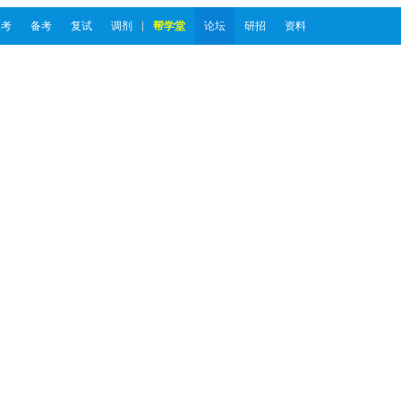
报考
备考
复试
调剂
帮学堂
论坛
研招
资料