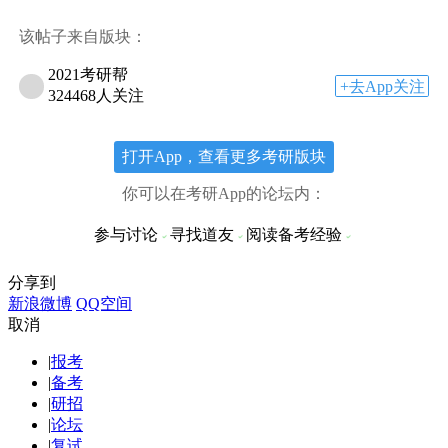
该帖子来自版块：
2021考研帮
+去App关注
324468人关注
打开App，查看更多考研版块
你可以在考研App的论坛内：
参与讨论
寻找道友
阅读备考经验
分享到
新浪微博
QQ空间
取消
|
报考
|
备考
|
研招
|
论坛
|
复试