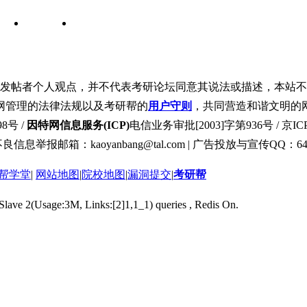
发帖者个人观点，并不代表考研论坛同意其说法或描述，本站不
网管理的法律法规以及考研帮的
用户守则
，共同营造和谐文明的
8号 /
因特网信息服务(ICP)
电信业务审批[2003]字第936号 / 京ICP
良信息举报邮箱：kaoyanbang@tal.com | 广告投放与宣传QQ：649
帮学堂
|
网站地图
|
院校地图
|
漏洞提交
|
考研帮
 Slave 2(Usage:3M, Links:[2]1,1_1) queries , Redis On.