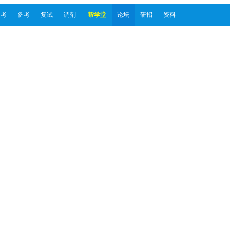
报考
备考
复试
调剂
帮学堂
论坛
研招
资料