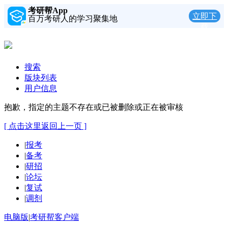
考研帮App
立即下
百万考研人的学习聚集地
载
搜索
版块列表
用户信息
抱歉，指定的主题不存在或已被删除或正在被审核
[ 点击这里返回上一页 ]
|
报考
|
备考
|
研招
|
论坛
|
复试
|
调剂
电脑版
|
考研帮客户端