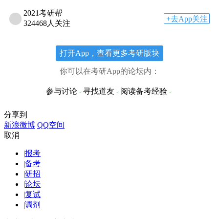
2021考研帮
+去App关注
324468人关注
打开App，查看更多考研版块
你可以在考研App的论坛内：
参与讨论
寻找道友
阅读备考经验
分享到
新浪微博
QQ空间
取消
|
报考
|
备考
|
研招
|
论坛
|
复试
|
调剂