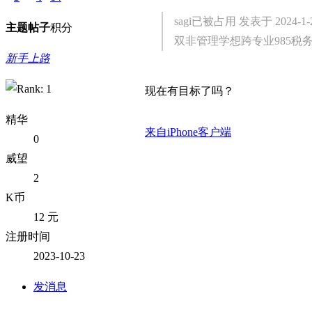
sagi已被占用 发表于 2024-1-2 
主题
帖子
积分
双非管理学想跨专业985税
新手上路
现在有目标了吗？
精华
来自iPhone客户端
0
威望
2
K币
12 元
注册时间
2023-10-23
发消息