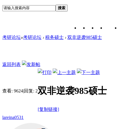
搜索
考研论坛
»
考研论坛
›
税务硕士
›
双非逆袭985硕士
返回列表
双非逆袭985硕士
查看:
9624
|
回复:
2
[复制链接]
lareina0531