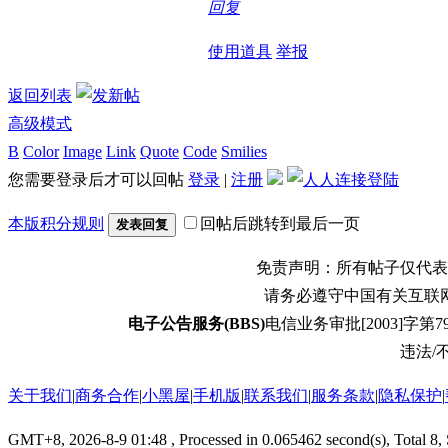
回复
使用道具
举报
返回列表
高级模式
B
Color
Image
Link
Quote
Code
Smilies
您需要登录后才可以回帖
登录
|
注册
本版积分规则
回帖后跳转到最后一页
发表回复
免责声明：所有帖子仅代表
请务必遵守中国有关互联
电子公告服务(BBS)
电信业务审批[2003]字第79
违法/不
关于我们
|
商务合作
|
小黑屋
|
手机版
|
联系我们
|
服务条款
|
隐私保护
|
GMT+8, 2026-8-9 01:48
, Processed in 0.065462 second(s), Total 8,