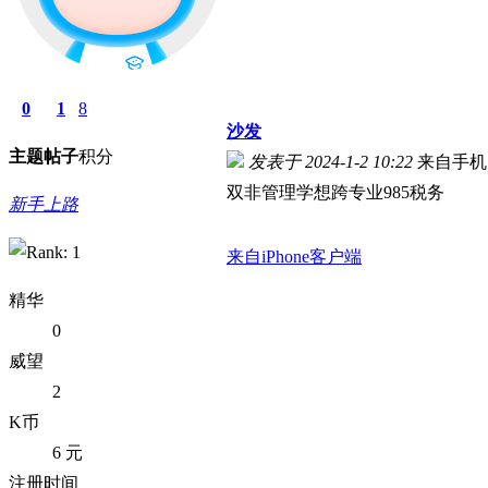
0
1
8
沙发
主题
帖子
积分
发表于 2024-1-2 10:22
来自手机
双非管理学想跨专业985税务
新手上路
来自iPhone客户端
精华
0
威望
2
K币
6 元
注册时间