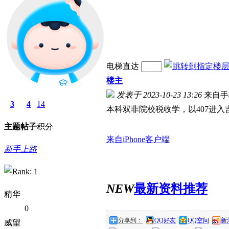
电梯直达
楼主
发表于 2023-10-23 13:26
来自手
3
4
14
本科双非院校税收学，以407进
主题
帖子
积分
来自iPhone客户端
新手上路
NEW
最新资料推荐
精华
0
分享到：
QQ好友
QQ空间
新
威望