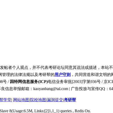
发帖者个人观点，并不代表考研论坛同意其说法或描述，本站不
网管理的法律法规以及考研帮的
用户守则
，共同营造和谐文明的
8号 /
因特网信息服务(ICP)
电信业务审批[2003]字第936号 / 京ICP
良信息举报邮箱：kaoyanbang@tal.com | 广告投放与宣传QQ：649
帮学堂
|
网站地图
|
院校地图
|
漏洞提交
|
考研帮
 Slave 8(Usage:6.5M, Links:[2]1,1_1) queries , Redis On.