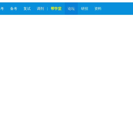
报考
备考
复试
调剂
帮学堂
论坛
研招
资料