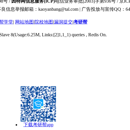
8号 /
因特网信息服务(ICP)
电信业务审批[2003]字第936号 / 京ICP
良信息举报邮箱：kaoyanbang@tal.com | 广告投放与宣传QQ：649
帮学堂
|
网站地图
|
院校地图
|
漏洞提交
|
考研帮
 Slave 8(Usage:6.25M, Links:[2]1,1_1) queries , Redis On.
下载考研帮app