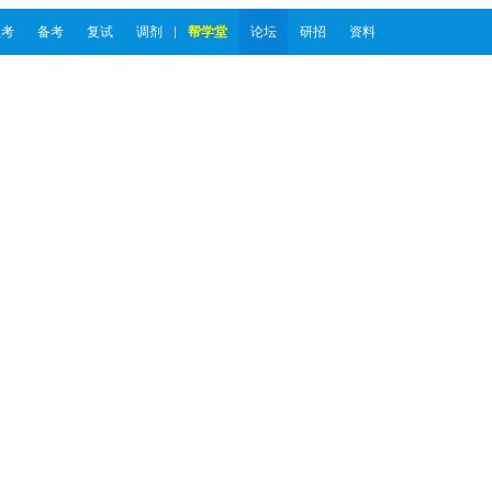
报考
备考
复试
调剂
帮学堂
论坛
研招
资料