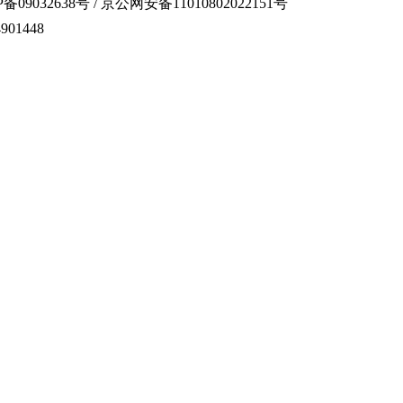
备09032638号 / 京公网安备11010802022151号
01448