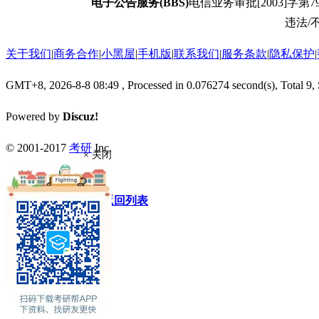
电子公告服务(BBS)
电信业务审批[2003]字第79
违法/不
关于我们
|
商务合作
|
小黑屋
|
手机版
|
联系我们
|
服务条款
|
隐私保护
|
GMT+8, 2026-8-8 08:49
, Processed in 0.076274 second(s), Total 9,
Powered by
Discuz!
© 2001-2017
考研
Inc.
× 关闭
快速回复
返回顶部
返回列表