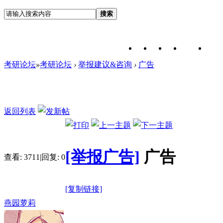
搜索
考研论坛
»
考研论坛
›
举报建议&咨询
›
广告
返回列表
[举报广告]
广告
查看:
3711
|
回复:
0
[复制链接]
燕园萝莉