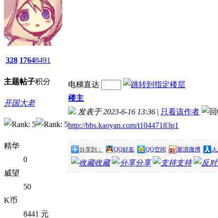
328
1764
8491
主题
帖子
积分
电梯直达
楼主
开国大老
发表于 2023-6-16 13:36
|
只看该作者
http://bbs.kaoyan.com/t10447183p1
精华
分享到：
QQ好友
QQ空间
新浪微博
人
0
收藏
分享
支持
威望
50
K币
8441 元