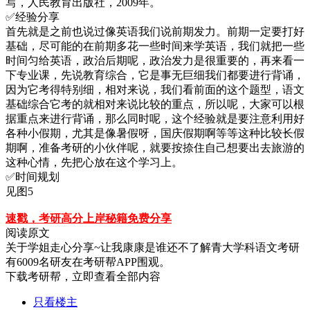
写，人民教育出版社，2009年。
✅经验分享
首先就是之前也说过像英语我们说前期发力。前期一定要打好
基础，尽可能的在前期多花一些时间来学英语，我们就把一些
时间匀给英语，政治后期呢，政治发力是很重要的，再来看一
下专业课，先说教育综合，它是事无巨细我们都要进行背诵，
因为它考得特别细，相对来说，我们看前面的这个题型，语文
基础综合它考的就相对来说比较的重点，所以呢，大家可以根
据重点来进行背诵，那么同时呢，这个经验就是要注意利用好
各种小假期，尤其是像暑假呀，国庆假期啊等等这种比较长假
期啊，准备考研的小伙伴呢，就要按捺住自己想要出去旅游的
这种心情，先把心放在这个学习上。
✅时间规划
见图5
速戳，考研高分上岸秘籍免费分享
阅读原文
关于
学姐走心分享~让我康康是谁还不了解青大学科语文考研
有
6009
名研友在考研帮APP围观。
下载考研帮，立即查看全部内容
只看楼主