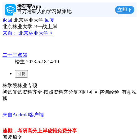
考研帮App
立即下
百万考研人的学习聚集地
载
返回
北京林业大学
回复
北京林业大学23一战上岸
来自：
北京林业大学
>
二十三点59
楼主
2023-5-18 14:19
林学院林业专硕
初试复试资料齐全 按照资料充分复习即可 可咨询经验 有意私
聊
来自Android客户端
速戳，考研高分上岸秘籍免费分享
阅读原文