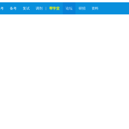
报考
备考
复试
调剂
帮学堂
论坛
研招
资料