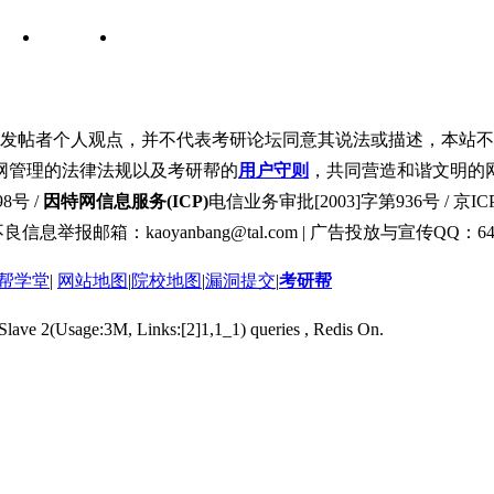
发帖者个人观点，并不代表考研论坛同意其说法或描述，本站不
网管理的法律法规以及考研帮的
用户守则
，共同营造和谐文明的
8号 /
因特网信息服务(ICP)
电信业务审批[2003]字第936号 / 京ICP
良信息举报邮箱：kaoyanbang@tal.com | 广告投放与宣传QQ：649
帮学堂
|
网站地图
|
院校地图
|
漏洞提交
|
考研帮
 Slave 2(Usage:3M, Links:[2]1,1_1) queries , Redis On.