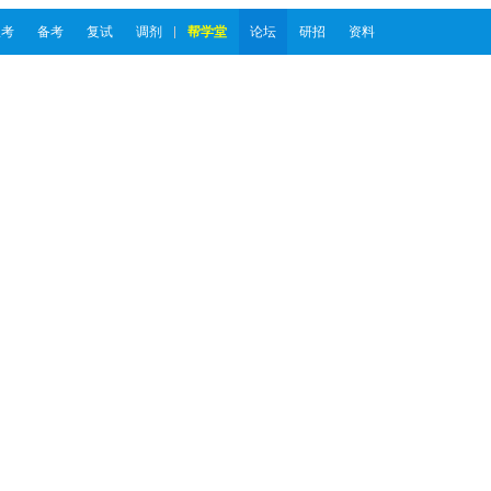
报考
备考
复试
调剂
帮学堂
论坛
研招
资料