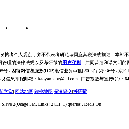
发帖者个人观点，并不代表考研论坛同意其说法或描述，本站不
网管理的法律法规以及考研帮的
用户守则
，共同营造和谐文明的
8号 /
因特网信息服务(ICP)
电信业务审批[2003]字第936号 / 京ICP
良信息举报邮箱：kaoyanbang@tal.com | 广告投放与宣传QQ：649
帮学堂
|
网站地图
|
院校地图
|
漏洞提交
|
考研帮
, Slave 2(Usage:3M, Links:[2]1,1_1) queries , Redis On.