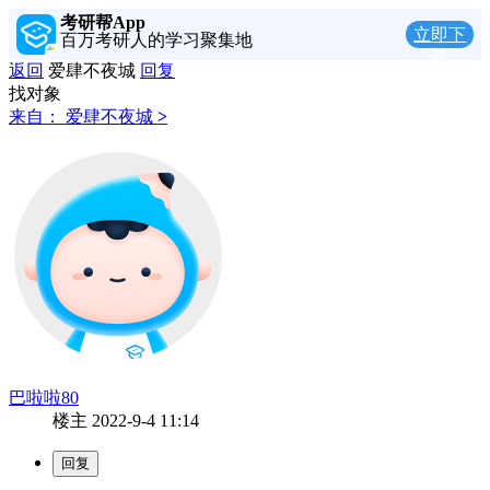
考研帮App
立即下
百万考研人的学习聚集地
载
返回
爱肆不夜城
回复
找对象
来自：
爱肆不夜城
>
巴啦啦80
楼主
2022-9-4 11:14