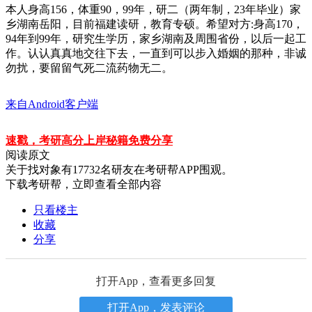
本人身高156，体重90，99年，研二（两年制，23年毕业）家
乡湖南岳阳，目前福建读研，教育专硕。希望对方:身高170，
94年到99年，研究生学历，家乡湖南及周围省份，以后一起工
作。认认真真地交往下去，一直到可以步入婚姻的那种，非诚
勿扰，要留留气死二流药物无二。
来自Android客户端
速戳，考研高分上岸秘籍免费分享
阅读原文
关于
找对象
有
17732
名研友在考研帮APP围观。
下载考研帮，立即查看全部内容
只看楼主
收藏
分享
打开App，查看更多回复
打开App，发表评论