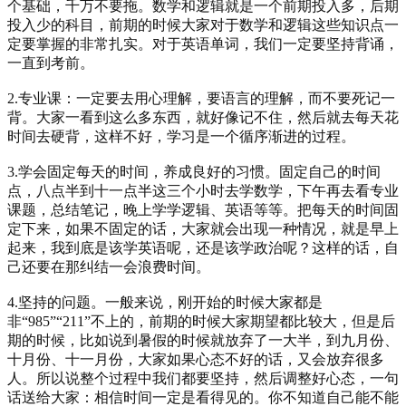
个基础，千万不要拖。数学和逻辑就是一个前期投入多，后期
投入少的科目，前期的时候大家对于数学和逻辑这些知识点一
定要掌握的非常扎实。对于英语单词，我们一定要坚持背诵，
一直到考前。
2.专业课：一定要去用心理解，要语言的理解，而不要死记一
背。大家一看到这么多东西，就好像记不住，然后就去每天花
时间去硬背，这样不好，学习是一个循序渐进的过程。
3.学会固定每天的时间，养成良好的习惯。固定自己的时间
点，八点半到十一点半这三个小时去学数学，下午再去看专业
课题，总结笔记，晚上学学逻辑、英语等等。把每天的时间固
定下来，如果不固定的话，大家就会出现一种情况，就是早上
起来，我到底是该学英语呢，还是该学政治呢？这样的话，自
己还要在那纠结一会浪费时间。
4.坚持的问题。一般来说，刚开始的时候大家都是
非“985”“211”不上的，前期的时候大家期望都比较大，但是后
期的时候，比如说到暑假的时候就放弃了一大半，到九月份、
十月份、十一月份，大家如果心态不好的话，又会放弃很多
人。所以说整个过程中我们都要坚持，然后调整好心态，一句
话送给大家：相信时间一定是看得见的。你不知道自己能不能