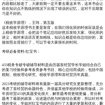
内容都比较老了，大家前期一定不要去看这本书，这本书会让
你在知识点不熟练的情况下出现了错误的记忆，这对于后期复
习是不好的。
《税收学原理》，王玮，第五版
这本税收学原理书主要是靠背，在我们强化班的时候应该是会
上税收学原理，会把这个笔记总结好然后发给大家。强化班的
讲义，相对来说语言更加精练，知识点都是给你总结好的，直
接按照去背就行了，可以节省大家很长的时间。
考研必备资料-红宝书：
433税务专硕专硕辅导材料是由历届首经贸学长学姐结合自己
的复习经验和参考各类参考书目、精心总结而成的，包括中国
税制、税收理论研究、税收学原理和首经贸历年真题。
2023考研的辅导材料将有最新一届高分研究生更新整理，充分
考虑了首经贸的命题特色，并借鉴其他学校的经验而做成，20
年首经贸433的真题变化很大，解答题考得更细更偏，答分析
题考了最新的政策，论述题仍然与时政结合紧密，所以针对考
情的变化，学姐对红宝书的内容进行了大量的更新和优化，删