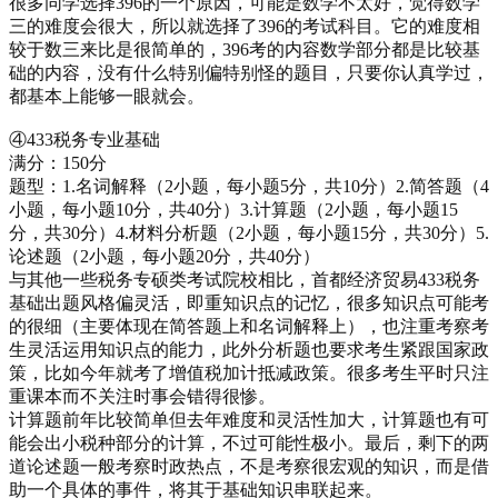
很多同学选择396的一个原因，可能是数学不太好，觉得数学
三的难度会很大，所以就选择了396的考试科目。它的难度相
较于数三来比是很简单的，396考的内容数学部分都是比较基
础的内容，没有什么特别偏特别怪的题目，只要你认真学过，
都基本上能够一眼就会。
④433税务专业基础
满分：150分
题型：1.名词解释（2小题，每小题5分，共10分）2.简答题（4
小题，每小题10分，共40分）3.计算题（2小题，每小题15
分，共30分）4.材料分析题（2小题，每小题15分，共30分）5.
论述题（2小题，每小题20分，共40分）
与其他一些税务专硕类考试院校相比，首都经济贸易433税务
基础出题风格偏灵活，即重知识点的记忆，很多知识点可能考
的很细（主要体现在简答题上和名词解释上），也注重考察考
生灵活运用知识点的能力，此外分析题也要求考生紧跟国家政
策，比如今年就考了增值税加计抵减政策。很多考生平时只注
重课本而不关注时事会错得很惨。
计算题前年比较简单但去年难度和灵活性加大，计算题也有可
能会出小税种部分的计算，不过可能性极小。最后，剩下的两
道论述题一般考察时政热点，不是考察很宏观的知识，而是借
助一个具体的事件，将其于基础知识串联起来。