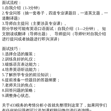
面试流程：
1.自我介绍（1-3分钟）
2.专业问答（抽一套卷子，四道专业课题目，一道英文题，一
道翻译题）
3.导师自主提问（主要涉及专业课）。
部分学校可能有英语口语面试：自我介绍（1—2分钟）、 短
文朗读或翻译（导师出题）、 导师提问（导师针对自我介绍
进行提问或者抽题进行即兴演讲）
面试技巧：
1.选择合适的服装；
2.训练良好的礼仪；
3.锻炼语言表达能力；
4.培养英语听说能力；
5.了解所学专业的前沿知识；
6.提前准备一些题目的答题纲要；
7.老师关注的焦点；
8.回答问题的策略；
9.调整身心状态。
关于433税务的考情分析小首就先整理到这里了，如果同学们
有任何的问题都可以添加课程顾问微信进行咨询哦~