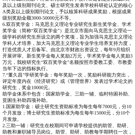
及以上级别期刊论文、硕士研究生发表学校科研处认定的核心
A类及以上级别期刊论文，予以核算科研成果奖励，根据成果
级别奖励金额3000-50000元不等。
6.双百奖学金：马克思主义理论专业研究生新生奖学金、学术
奖学金（简称“双百奖学金”）是北京市面向马克思主义理论一
级学科的研究生所设立的两个奖项，旨为加强马克思主义理论
学科人才培养，加大马克思主义理论专业学生培养支持力度，
打造优质人才后备军。由北京市财政出资设立，每年9月组织
开展评审。新生奖学金每人奖励2万元，学术奖学金每人奖励3
万元，我校研究生“双百奖学金”名额按照市委教工委、市教委
当年下达的指标执行。
7.“董久昌”学研奖学金：每年奖励一次，奖励科研能力突出，
评定年度内在《经济研究》或《管理世界》发表过学术论文的
研究生，奖金10000元。
助学金体系中包含：国家助学金、三助一辅、临时特困补助、
贫困生补助四项补助。
1.国家助学金：硕士研究生资助标准为每生每年7000元，分10
个月发放；博士研究生资助标准为每生每年15000元，分10个
月发放。
2.三助一辅：研究生在校期间可申请学校提供的助管、助研、
助教和兼职辅导员岗位。助管、助研、助教每学期聘任一次，