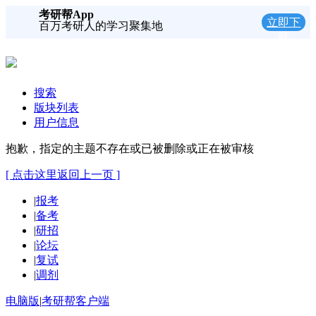
考研帮App
立即下
百万考研人的学习聚集地
载
搜索
版块列表
用户信息
抱歉，指定的主题不存在或已被删除或正在被审核
[ 点击这里返回上一页 ]
|
报考
|
备考
|
研招
|
论坛
|
复试
|
调剂
电脑版
|
考研帮客户端