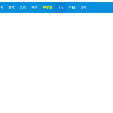
报考
备考
复试
调剂
帮学堂
论坛
研招
资料