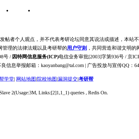
发帖者个人观点，并不代表考研论坛同意其说法或描述，本站不
网管理的法律法规以及考研帮的
用户守则
，共同营造和谐文明的
8号 /
因特网信息服务(ICP)
电信业务审批[2003]字第936号 / 京ICP
良信息举报邮箱：kaoyanbang@tal.com | 广告投放与宣传QQ：649
帮学堂
|
网站地图
|
院校地图
|
漏洞提交
|
考研帮
 Slave 2(Usage:3M, Links:[2]1,1_1) queries , Redis On.