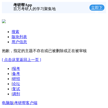
考研帮App
立即下
百万考研人的学习聚集地
载
搜索
版块列表
用户信息
抱歉，指定的主题不存在或已被删除或正在被审核
[ 点击这里返回上一页 ]
|
报考
|
备考
|
研招
|
论坛
|
复试
|
调剂
电脑版
|
考研帮客户端