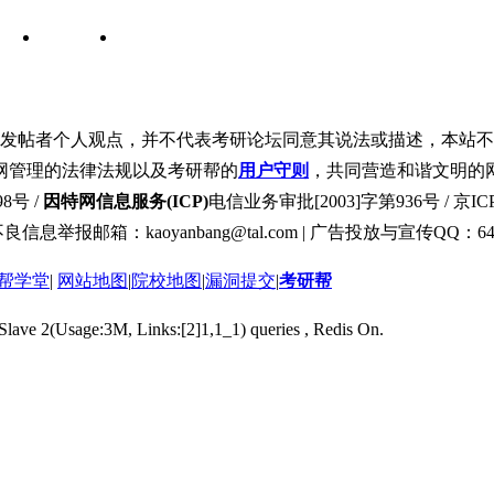
发帖者个人观点，并不代表考研论坛同意其说法或描述，本站不
网管理的法律法规以及考研帮的
用户守则
，共同营造和谐文明的
8号 /
因特网信息服务(ICP)
电信业务审批[2003]字第936号 / 京ICP
良信息举报邮箱：kaoyanbang@tal.com | 广告投放与宣传QQ：649
帮学堂
|
网站地图
|
院校地图
|
漏洞提交
|
考研帮
 Slave 2(Usage:3M, Links:[2]1,1_1) queries , Redis On.