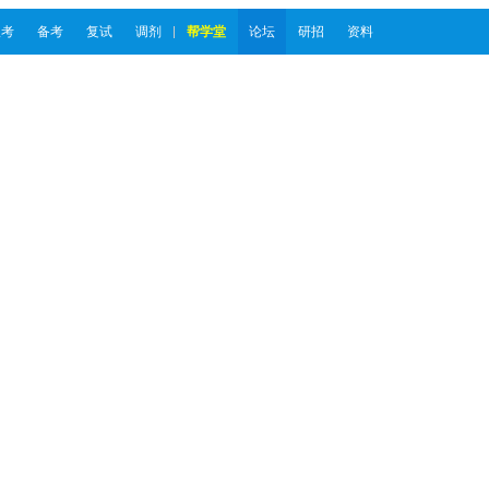
报考
备考
复试
调剂
帮学堂
论坛
研招
资料