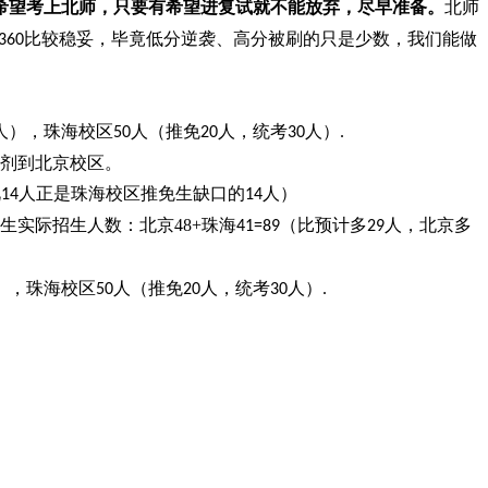
希望考上北师，只要有希望进复试就不能放弃，尽早准备。
北师
比较稳妥，毕竟低分逆袭、高分被刷的只是少数，我们能做
360
人），珠海校区
人（推免
人，统考
人）
50
20
30
.
剂到北京校区。
此
人正是珠海校区推免生缺口的
人）
14
14
生实际招生人数：北京
48+
珠海
（比预计多
人，北京多
41=89
29
），珠海校区
人（推免
人，统考
人）
50
20
30
.