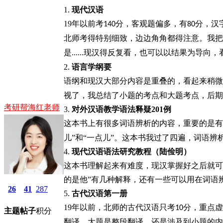
1.
现代汉语
19
年以前考
分，客观题偏多，有
分，汉
140
80
北师考得特别细致，边边角角都得注意。我把
是
现汉得反复看，也可以以结果为导向，
......
2.
语言学纲要
语纲和现汉大部分内容是重叠的，看起来稍微
视了，我总结了小题的考点和大题考点，后期
考研帮海红老师
3.
对外汉语教学语法释疑
201
例
这本书上有很多词语辨析的内容，重要的是有
儿”和“一点儿”。这本书我过了四遍，词语
4.
现代汉语语法研究教程（陆俭明）
这本书理解起来有难度，现汉掌握好之后就可
的是他”有几种解释，还有一些可以用在词语
26
41
287
5.
古代汉语第一册
19
年以前，北师的古代汉语只考
分，重点虚
10
主题
帖子
积分
翻译。大题是整段翻译，还是涉及到小题的内