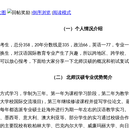
大图
|
倒序浏览
|
阅读模式
（一）个人情况介绍
考生，总分
，
年分数线是
，政治
，英语一
，专业一
358
20
335
66
77
换生，对汉语国际教育专业产生了兴趣，所以跨地区、跨学校、
可以放心报考，下面给大家分享一下北师汉硕的概况和初试复试
（二）
北师汉硕专业优势简介
方式
学习，学制为三年。第一年为课程学习阶段，第
二
年为教学
大学校
国
际交流项目
)
，第
三
年
继续
修读课程并提写学位论文。
每年都选派专业硕士赴海外进行为期一年左右的汉语教学实习。
、墨西哥、意大利、澳大利亚等。部分学生的实习通过校级合作
的主要院校有欧柏林大学、巴克内尔大学、威廉玛丽大学、向日