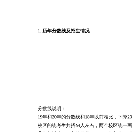
1.
历年分数线及招生情况
分数线说明：
19
年和
年的分数线和
年以前相比，下降
20
18
20
校区的统考生共招
人左右，两个校区统一画
64