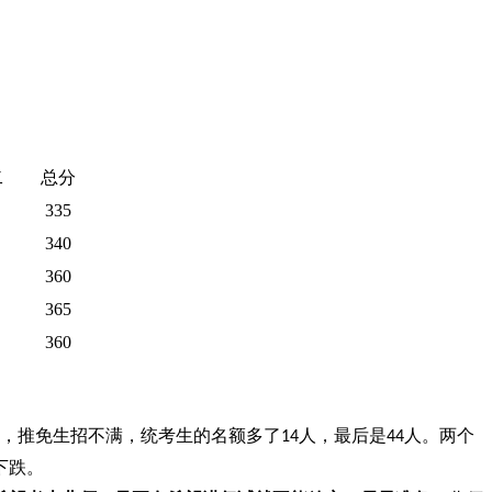
二
总分
335
340
360
365
360
，推免生招不满，统考生的名额多了
人，最后是
人。两个
14
44
下跌。