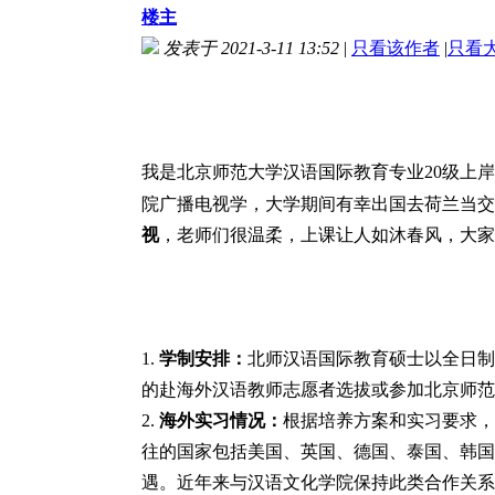
楼主
发表于 2021-3-11 13:52
|
只看该作者
|
只看
我是北京师范大学汉语国际教育专业
20
级上岸
院广播电视学，大学期间有幸出国去荷兰当交
视
，老师们很温柔，上课让人如沐春风，大家
1.
学制安排：
北师汉语国际教育硕士以全日制
的赴海外汉语教师志愿者
选拔
或
参加
北京师范
2.
海外实习情况：
根据培养方案和实习要求，
往的国家包括美国、英国、德国、泰国、韩国
遇。近年来与汉语文化学院保持此类合作关系