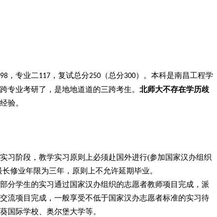
，专业二
，复试总分
（总分
）。本科是南昌工程学
98
117
250
300
跨专业考研了，是地地道道的三跨考生。
北师大不存在学历歧
经验。
实习阶段，
教学实习原则上必须赴国外进行
(
参加国家汉办组织
最长修业年限为三年，原则上不允许延期毕业。
部分学生的实习通过国家汉办组织的志愿者教师项目完成，派
交流项目完成，一般享受不低于国家汉办志愿者标准的实习待
葵国际学校、奥尔堡大学等。