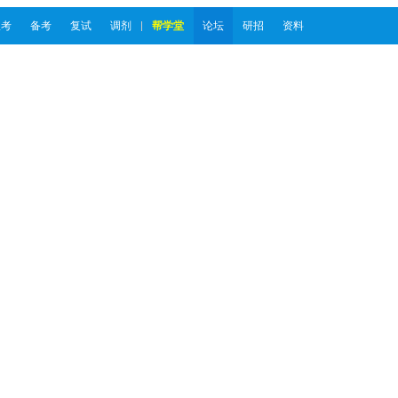
报考
备考
复试
调剂
帮学堂
论坛
研招
资料