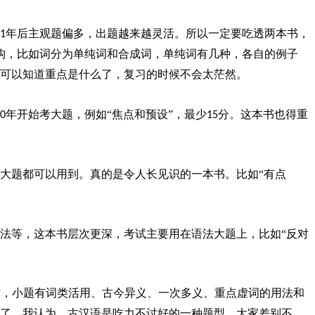
年后主观题偏多，出题越来越灵活。所以一定要吃透两本书，
1
构，比如词分为单纯词和合成词，单纯词有几种，各自的例子
可以知道重点是什么了，复习的时候不会太茫然。
年开始考大题，例如“焦点和预设”，最少
分。这本书也得重
0
15
大题都可以用到。真的是令人长见识的一本书。比如“有点
法等，这本书层次更深，考试主要用在语法大题上，比如
“反对
右，小题有词类活用、古今异义、一次多义、重点虚词的用法和
了。我认为，古汉语是吃力不讨好的一种题型，大家差别不