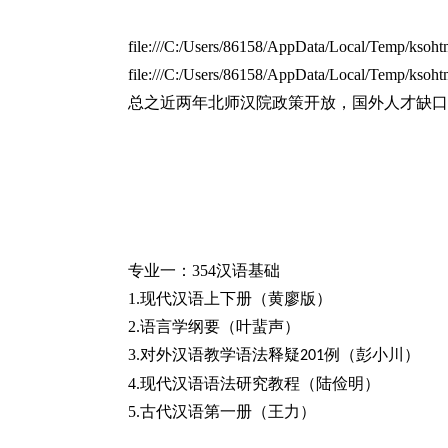
file:///C:/Users/86158/AppData/Local/Temp/ksoh
file:///C:/Users/86158/AppData/Local/Temp/ksoh
总之近两年北师汉院政策开放，国外人才缺口
专业一：
354
汉语基础
1.
现代汉语上下册（黄廖版）
2.
语言学纲要（叶蜚声）
3.
对外汉语教学语法释疑
例（彭小川）
201
4.
现代汉语语法研究教程（陆俭明）
5.
古代汉语第一册（王力）