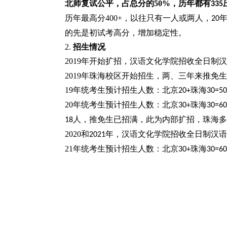
北师复试公平，占总分的
50%
，历年都有
335
历年最高分
400+
，以往只有一人或两人，
20
的先是初试考高分，增加稳定性。
2.
招生情况
2019
年开始扩招，汉语文化学院招收全日制汉
2019
年珠海校区开始招生，两、三年来推免生
19
年统考生预计招生人数：北京
珠海
20+
30=50
20
年统考生预计招生人数：北京
珠海
30+
30=60
人，推免生已招满，此为内部扩招，珠海多
18
2020
和
年，汉语文化学院招收全日制汉语
2021
21
年统考生预计招生人数：北京
珠海
30+
30=60