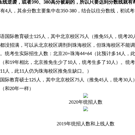
压线逆袭，或者
、
高分被刷的，所以只要达到分数线就有
390
380
年有
人，其余分数主要集中在
，结合以往分数线，初试考
4
350-380
语国际教育硕士
人，其中北京校区
人（推免
人，统考
125
75
55
20
都没招满，可以从北京校区调剂到珠海校区，但珠海校区不能调
。
统考生实际招生人数：北京
20+
珠海
（比预计多
人，
44=64
14
（和
年相比，北京推免生少了
人，统考生多了
人）。
统考
19
10
10
人，此
人仍为珠海校区推免生缺口。）
11
11
国际教育硕士
人，其中北京校区
人（推免
人
，统考
30
人
125
75
45
（和
年一样）
20
2020年统招人数
2019年统招人数和上线人数