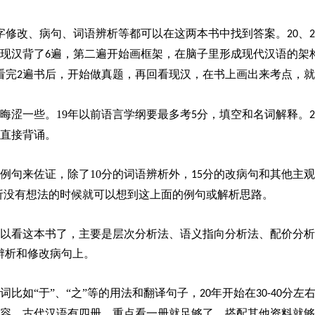
字修改、病句、词语辨析等都可以在这两本书中找到答案。
、
20
2
现汉背了
遍，第二遍开始画框架，在脑子里形成现代汉语的架
6
看完
遍书后，开始做真题，再回看现汉，在书上画出来考点，就
2
晦涩一些。
19
年以前语言学纲要最多考
分，填空和名词解释。
5
2
直接背诵。
例句来佐证，除了
10
分的词语辨析外，
分的改病句和其他主观
15
辨析没有想法的时候就可以想到这上面的例句或解析思路。
以看这本书了，主要是层次分析法、语义指向分析法、配价分析
辨析和修改病句上。
词比如“于”、“之”等的用法和翻译句子，
年开始在
分左
20
30-40
容。古代汉语有四册，重点看一册就足够了，搭配其他资料就够