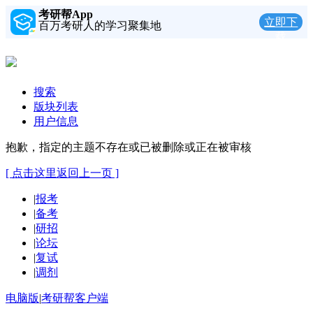
考研帮App
立即下
百万考研人的学习聚集地
载
搜索
版块列表
用户信息
抱歉，指定的主题不存在或已被删除或正在被审核
[ 点击这里返回上一页 ]
|
报考
|
备考
|
研招
|
论坛
|
复试
|
调剂
电脑版
|
考研帮客户端