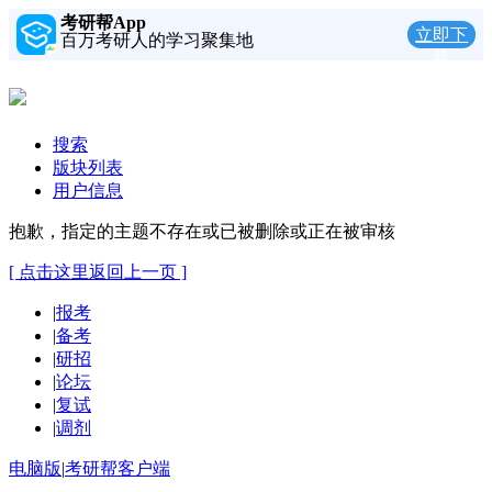
考研帮App
立即下
百万考研人的学习聚集地
载
搜索
版块列表
用户信息
抱歉，指定的主题不存在或已被删除或正在被审核
[ 点击这里返回上一页 ]
|
报考
|
备考
|
研招
|
论坛
|
复试
|
调剂
电脑版
|
考研帮客户端