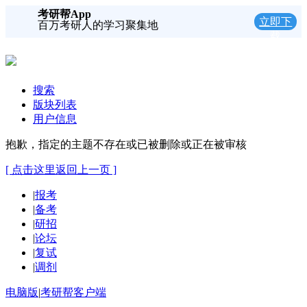
考研帮App
立即下
百万考研人的学习聚集地
载
搜索
版块列表
用户信息
抱歉，指定的主题不存在或已被删除或正在被审核
[ 点击这里返回上一页 ]
|
报考
|
备考
|
研招
|
论坛
|
复试
|
调剂
电脑版
|
考研帮客户端