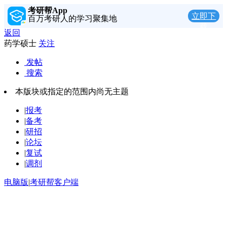
考研帮App
立即下
百万考研人的学习聚集地
载
返回
药学硕士
关注
发帖
搜索
本版块或指定的范围内尚无主题
|
报考
|
备考
|
研招
|
论坛
|
复试
|
调剂
电脑版
|
考研帮客户端