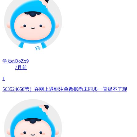
学员nOoZx9
7月前
1
563524658苇）在网上遇到注单数据尚未同步一直提不了现