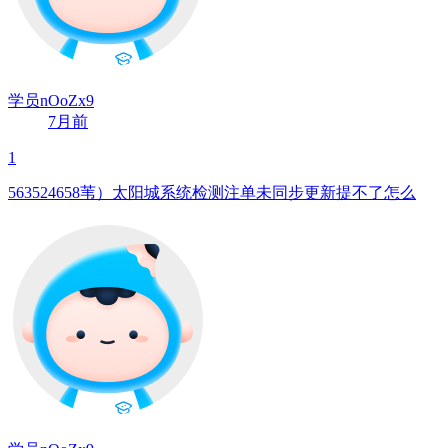
学员nOoZx9
7月前
1
563524658苇）太阳城系统检测注单未同步更新提不了怎么