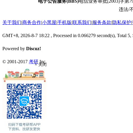
电子公告服务(BBS)
电信业务审批[2003]字第79
违法/不
关于我们
|
商务合作
|
小黑屋
|
手机版
|
联系我们
|
服务条款
|
隐私保护
|
GMT+8, 2026-8-7 18:22
, Processed in 0.066279 second(s), Total 5,
Powered by
Discuz!
© 2001-2017
考研
Inc.
× 关闭
返回顶部
返回版块