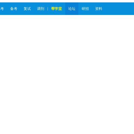
报考
备考
复试
调剂
帮学堂
论坛
研招
资料