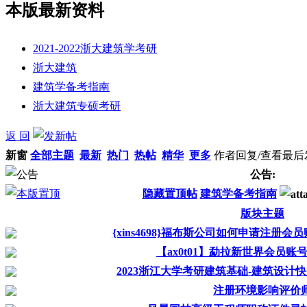
本版最新资料
2021-2022浙大建筑学考研
浙大建筑
建筑学备考指南
浙大建筑专硕考研
返 回
新窗
全部主题
最新
热门
热帖
精华
更多
作者
回复/查看
最后
公告:
隐藏置顶帖
建筑学备考指南
版块主题
{xins4698}福布斯公司如何申请注册
【ax0t01】勐拉新世界会员账号
2023浙江大学考研建筑基础-建筑设计
注册环境影响评价