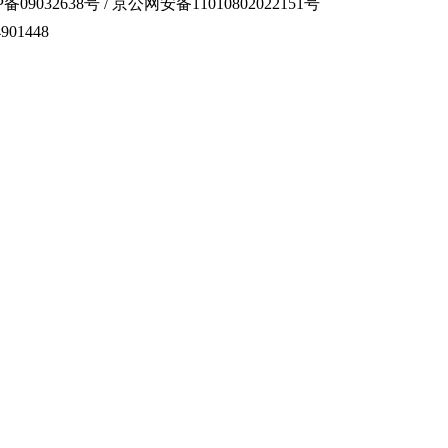
备09032638号 / 京公网安备11010802022151号
01448