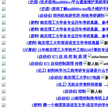
[
交流
]
(技术咨询pa8866w)平台通道维护系统
[
交流
]
(咨询了解pa8866w)pg电子维护
[
自动化
]
郑州机电研究所-招收考研调剂
[
资料
]
南京理工大学各专业历年考研真题、参
[
资料
]
南京理工大学各专业历年考研真题、参
[
资料
]
南京理工大学各专业历年考研真题、参
[
资料
]
南京理工大学英语语言文学考研真题
[
计算机
]
21年南京理工大学软件工程824计算机专
[
自动化
]
873 自 动 控 制 原 理
[
自动化
]
873 自动控制原理 传授
[
化工
]
材料科学与工程考研专业课是什么
[
自动化
]
南京理工大学837电路
[
化工
]
无机化学资料和答疑
...
[
自动化
]
控制
[
自动化
]
23南理控制类考研上
[
资料
]
蹲一个南理英语语言文学/语言学的学