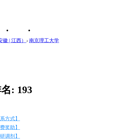
安徽 | 江西）
›
南京理工大学
名:
193
系方式】
费奖助】
研调剂】