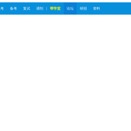
报考
备考
复试
调剂
帮学堂
论坛
研招
资料