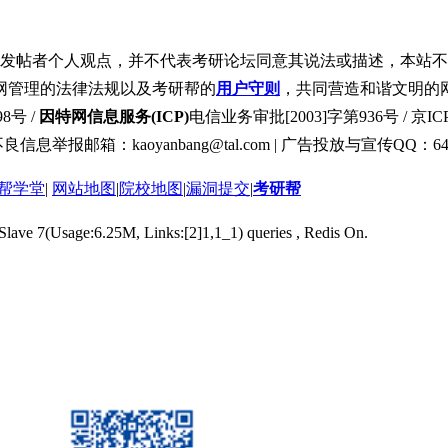
发帖者个人观点，并不代表考研论坛同意其说法或描述，本站不
网管理的法律法规以及考研帮的
用户守则
，共同营造和谐文明的
8号 /
因特网信息服务(ICP)
电信业务审批[2003]字第936号 / 京ICP
良信息举报邮箱：kaoyanbang@tal.com | 广告投放与宣传QQ：649
帮学堂
|
网站地图
|
院校地图
|
漏洞提交
|
考研帮
 Slave 7(Usage:6.25M, Links:[2]1,1_1) queries , Redis On.