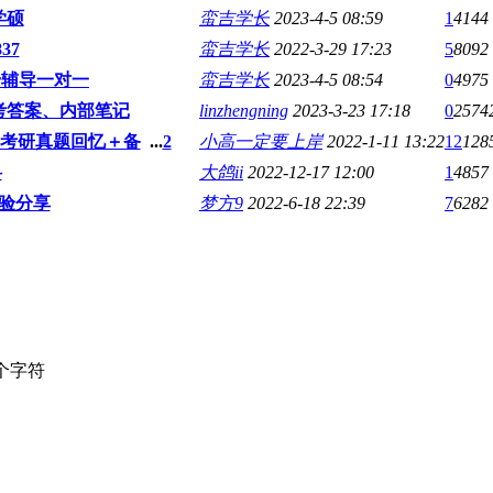
学硕
蛮吉学长
2023-4-5 08:59
1
4144
37
蛮吉学长
2022-3-29 17:23
5
8092
r辅导一对一
蛮吉学长
2023-4-5 08:54
0
4975
考答案、内部笔记
linzhengning
2023-3-23 17:18
0
2574
2考研真题回忆＋备
...
2
小高一定要上岸
2022-1-11 13:22
12
128
料
大鸽ii
2022-12-17 12:00
1
4857
验分享
梦方9
2022-6-18 22:39
7
6282
个字符