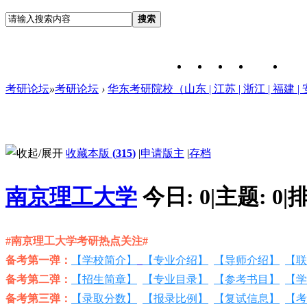
搜索
考研论坛
»
考研论坛
›
华东考研院校（山东 | 江苏 | 浙江 | 福建 | 
收藏本版
(
315
)
|
申请版主
|
存档
南京理工大学
今日:
0
|
主题:
0
|
排
#南京理工大学考研热点关注#
备考第一弹：
【学校简介】
【专业介绍】
【导师介绍】
【联
备考第二弹：
【招生简章】
【专业目录】
【参考书目】
【学
备考第三弹：
【录取分数】
【报录比例】
【复试信息】
【考