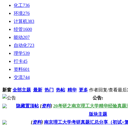
化工
736
环境
276
计算机
383
经管
1600
能动
207
自动化
723
理学
539
打卡
45
资料
601
交流
744
新窗
全部主题
最新
热门
热帖
精华
更多
作者
回复/查看
最后
公告:
隐藏置顶帖
[
资料
]
20考研之南京理工大学精华经验真题
版块主题
[
资料
]
南京理工大学考研真题汇总分享（初试+