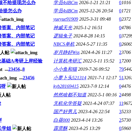
审核不给提现怎么办
学员4slBCm
2026-1-21 21:21
0
1016
不给提怎么办
学员4slBCm
2025-12-26 20:54
0
1721
yueyue91909
2025-3-31 09:48
0
2372
考答案、内部笔记
神威天光
2025-1-2 16:51
0
4786
考答案、内部笔记
逻辑兔子
2024-8-28 14:15
0
3729
考答案、内部笔记
NBCS单机
2024-5-27 11:35
0
2606
岁月静好Wss
2024-4-26 11:27
2
3706
业基础A考研上岸经验
计算机考研汇
2022-5-11 15:52
1
7200
...
2
3
4
5
6
..
8
小小鱼和猫
2019-7-26 09:52
79
544
...
2
3
4
5
6
小萝卜头521314
2021-7-1 12:17
51
326
书呀
kyb28169415
2023-7-9 12:14
0
4476
然然啥都不知道
2022-5-1 00:16
2
4498
2
无机化学答疑
2021-4-24 07:37
11
967
国产好男儿
2023-4-26 22:54
3
5233
岸
白昼000
2023-4-14 13:26
2
5730
长学姐
霹雳酥
2023-4-25 13:29
0
5960