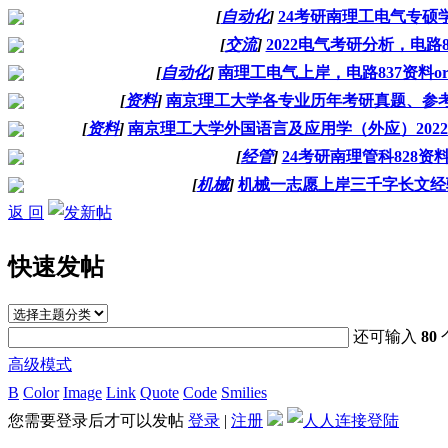
[
自动化
]
24考研南理工电气专硕
[
交流
]
2022电气考研分析，电路8
[
自动化
]
南理工电气上岸，电路837资料o
[
资料
]
南京理工大学各专业历年考研真题、参
[
资料
]
南京理工大学外国语言及应用学（外应）202
[
经管
]
24考研南理管科828资
[
机械
]
机械一志愿上岸三千字长文经
返 回
快速发帖
还可输入
80
高级模式
B
Color
Image
Link
Quote
Code
Smilies
您需要登录后才可以发帖
登录
|
注册