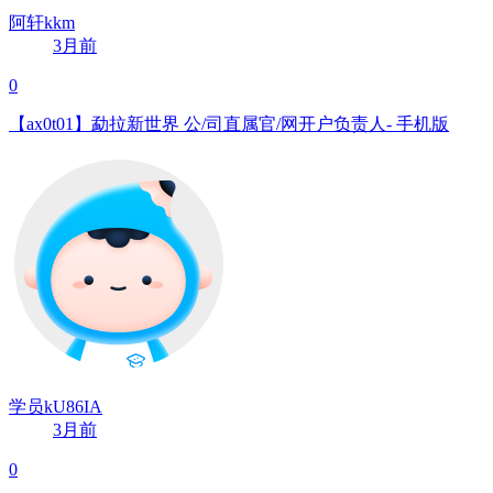
阿轩kkm
3月前
0
【ax0t01】勐拉新世界 公/司直属官/网开户负责人- 手机版
学员kU86IA
3月前
0