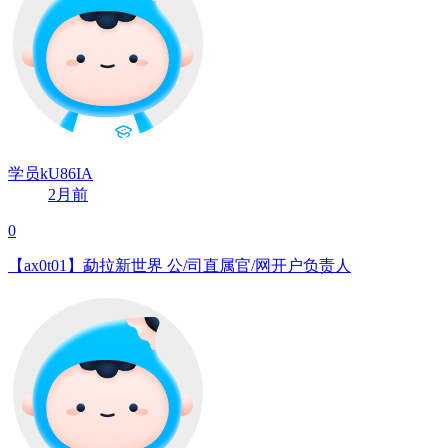
学员kU86IA
2月前
0
【ax0t01】勐拉新世界 公/司直属官/网开户负责人