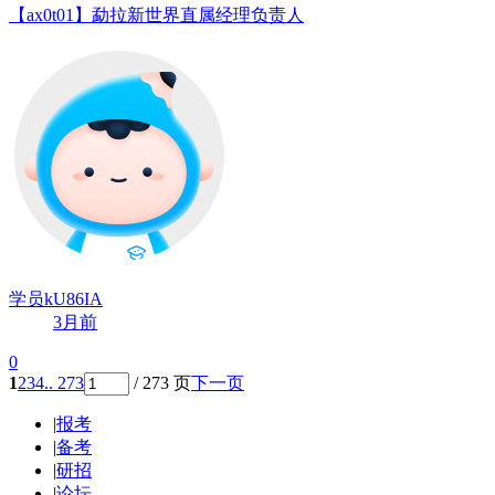
【ax0t01】勐拉新世界直属经理负责人
学员kU86IA
3月前
0
1
2
3
4
.. 273
/ 273 页
下一页
|
报考
|
备考
|
研招
|
论坛