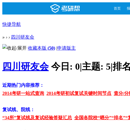
首页
快捷导航
»
›
›
四川研友会
收藏本版
(
50
)
|
申请版主
四川研友会
今日:
0
|
主题:
5
|
排名
近期热门内容推荐：
2014考研一站式查询
2014考研初试复试关键时间节点
查分/分
复试线、院线：
“34所”复试线及复试经验答疑汇总
全国各院校“晒分”“排名”“