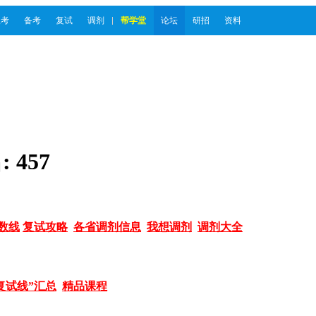
报考
备考
复试
调剂
帮学堂
论坛
研招
资料
:
457
数线
复试攻略
各省调剂信息
我想调剂
调剂大全
复试线”汇总
精品课程