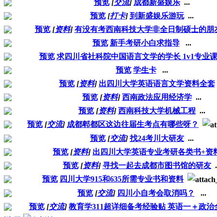
预览
[
交流
]
成都新盛娱乐
...
预览
[
打卡
]
到新盛娱乐游玩
...
预览
[
资料
]
有没有考西南科技大学非全日制硕士的朋
预览
新手考研小白求指导
...
预览
求四川省社科院中国语言文学的学长 1v1专业
预览
学生卡
...
预览
[
资料
]
出四川大学英语语言文学资料全套
预览
[
资料
]
西南政法应用经济学
...
预览
[
资料
]
西南科技大学机械工程
...
预览
[
交流
]
成都郫都区这边往届生考点有哪些呀？
预览
[
交流
]
找24考川大研友
...
预览
[
资料
]
出四川大学英语专业考研各类书+资
预览
[
资料
]
寻找一起去成都市图书馆的研友
.
预览
四川大学915和635所需专业书和资料
预览
[
交流
]
四川小自考会取消吗？
...
预览
[
交流
]
教育学311超详细备考经验贴 英语一＋政治