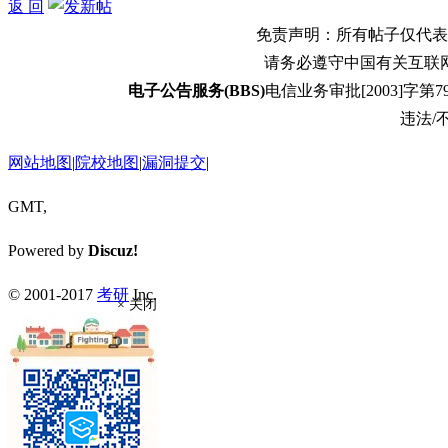
返 回
免责声明：所有帖子仅代表
请务必遵守中国有关互联
电子公告服务(BBS)
电信业务审批[2003]字第79
违法/不
网站地图
|
院校地图
|
漏洞提交
|
GMT,
Powered by
Discuz!
© 2001-2017
考研
Inc.
× 关闭
返回顶部
返回版块