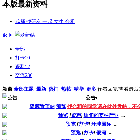
本版最新资料
成都 找研友 一起 女生 合租
返 回
全部
打卡
20
资料
52
交流
236
新窗
全部主题
最新
热门
热帖
精华
更多
作者
回复/查看
最后
公告:
隐藏置顶帖
预览
找合租的同学请在此处发帖，不
预览
[
资料
]
缅甸的支柱产业
...
预览
[
打卡
]
环球国际
...
预览
[
打卡
]
银河
...