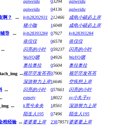
gaiweidu
0
3294
gaiweidu
gaiweidu
0
4136
gaiweidu
友啊？
...
kyb28202931
2
12466
成电小硕必上岸
猪小咖
1
6048
成电小硕必上岸
课辅导
...
kyb28393284
0
7927
kyb28393284
依仪仪
0
6578
依仪仪
...
闪亮的小叶
0
59237
闪亮的小叶
WaYQ嗯
0
4926
WaYQ嗯
奥拉奥拉
0
5604
奥拉奥拉
...
视茫茫发苍苍
0
7906
视茫茫发苍苍
深游努力上岸
1
6646
空疾想上岸
料
...
闪亮的小叶
0
57661
闪亮的小叶
..
esmety
1
8022
xy小丸子xy
...
k荒兮未央
1
8561
深游努力上岸
陌生人195
0
7496
陌生人195
全程经验
...
婆婆要上岸
238
78571
婆婆要上岸